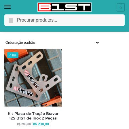
0
30.91
Pesquisar
-18%
Kit Placa de Tração Bravar
125 B1ST de Inox 2 Peças
R$
230,00
R$
280,00