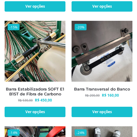
Ver opções
Ver opções
-15%
-20%
Barra Estabilizadora SOFT E1
Barra Transversal do Banco
B1ST de Fibra de Carbono
R$
160,00
R$
200,00
R$
450,00
R$
530,00
Ver opções
Ver opções
-14%
-24%