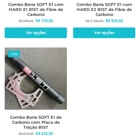
Combo Barra SOFT E1 com
Combo Barra SOFT E1 com
HARD E1 B1ST de Fibra de
HARD E2 B1ST de Fibra de
Carbono
Carbono
R$
770,00
R$
850,00
R$
990,00
R$
1.130,00
Ver opções
Ver opções
-23%
Combo Barra SOFT E1 de
Carbono com Placa de
Tração B1ST
R$
620,00
R$
810,00