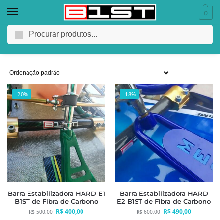
0
Barras Estabilizadoras
Pesquisar
-20%
-18%
Barra Estabilizadora HARD E1
Barra Estabilizadora HARD
B1ST de Fibra de Carbono
E2 B1ST de Fibra de Carbono
R$
400,00
R$
490,00
R$
500,00
R$
600,00