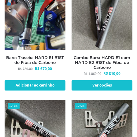
Barra Traseira HARD E1 B1ST
Combo Barra HARD E1 com
de Fibra de Carbono
HARD E2 B1ST de Fibra de
Carbono
R$
670,00
R$
780,00
R$
810,00
R$
1.060,00
Adicionar ao carrinho
Ver opções
-23%
-26%