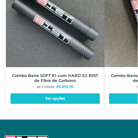
Combo Barra SOFT E1 com HARD E2 B1ST
Combo Barra
de Fibra de Carbono
de
R$
850,00
R$
1.130,00
Ver opções