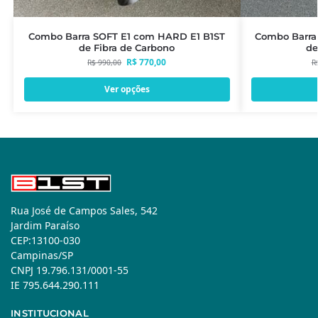
Combo Barra SOFT E1 com HARD E1 B1ST
Combo Barra
de Fibra de Carbono
de
R$
770,00
R$
990,00
R
Ver opções
Rua José de Campos Sales, 542
Jardim Paraíso
CEP:13100-030
Campinas/SP
CNPJ 19.796.131/0001-55
IE 795.644.290.111
INSTITUCIONAL