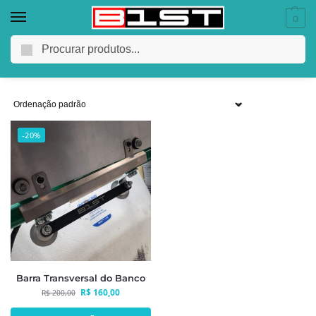
0
8708.94.90
Pesquisar
-20%
Barra Transversal do Banco
R$
160,00
R$
200,00