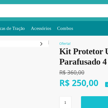
cas de Tração
Acessórios
Combos
Oferta!
Kit Protetor 
Parafusado 4
R$
360,00
R$
250,00