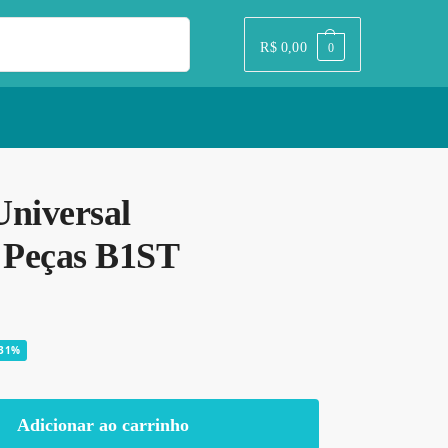
Pesquisar
R$
0,00
0
Universal
 Peças B1ST
-31%
Adicionar ao carrinho