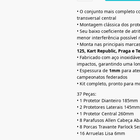
• O conjunto mais completo co
transversal central
• Montagem clássica dos prot
• Seu baixo coeficiente de at
menor interferência possível 
• Monta nas principais marca
125, Kart Republic, Praga e 
• Fabricado com aço inoxidáve
impactos, garantindo uma lon
• Espessura de
1mm
para ate
campeonatos federados
• Kit completo, pronto para m
37 Peças:
• 1 Protetor Dianteiro 185mm
• 2 Protetores Laterais 145mm
• 1 Protetor Central 260mm
• 8 Parafusos Allen Cabeça A
• 8 Porcas Travante Parlock S
• 16 Arruelas Lisa 6mm