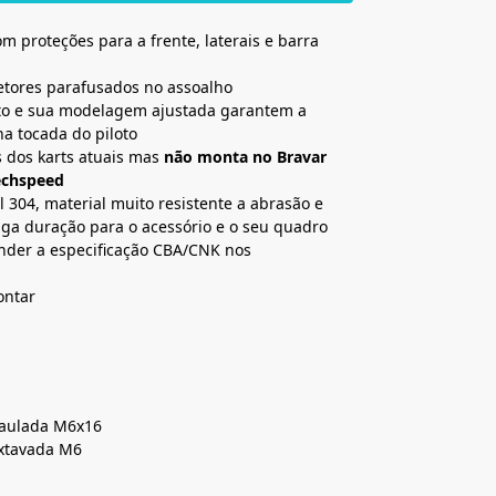
m proteções para a frente, laterais e barra
etores parafusados no assoalho
rito e sua modelagem ajustada garantem a
na tocada do piloto
s dos karts atuais mas
não monta no Bravar
Techspeed
l 304, material muito resistente a abrasão e
ga duração para o acessório e o seu quadro
nder a especificação CBA/CNK nos
ontar
baulada M6x16
extavada M6