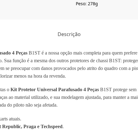
Peso: 278g
Descrição
usado 4 Peças
B1ST é a nossa opção mais completa para quem prefere 
ho. Sua função é a mesma dos outros protetores de chassi B1ST: proteg
em se preocupar com danos provocados pelo atrito do quadro com a pist
lorizar menos na hora da revenda.
stas o
Kit Protetor Universal Parafusado 4 Peças
B1ST protege sem in
raças ao material utilizado, e sua modelagem ajustada, para manter a mai
da do piloto não seja afetada.
rts atuais.
 Republic, Praga e Techspeed
.