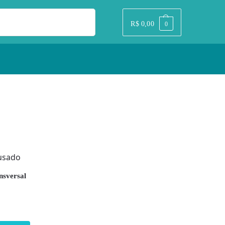
Pesquisar
R$
0,00
0
nsversal