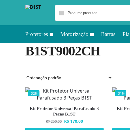
Protetores
Motorização
Barras
Pla
B1ST9002CH
-32%
-31%
Kit Protetor Universal Parafusado 3
Kit Pr
Peças B1ST
R$
170,00
R$
250,00