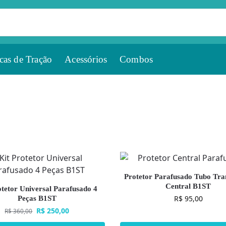
cas de Tração
Acessórios
Combos
Protetor Parafusado Tubo Tra
Central B1ST
otetor Universal Parafusado 4
R$
95,00
Peças B1ST
R$
250,00
R$
360,00