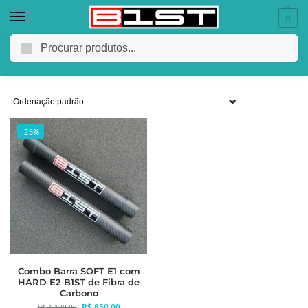
0
780
Pesquisar
-25%
Combo Barra SOFT E1 com
HARD E2 B1ST de Fibra de
Carbono
R$
850,00
R$
1.130,00