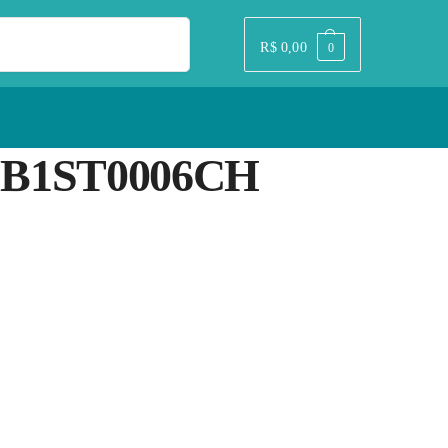
Pesquisar
R$
0,00
0
,B1ST0006CH