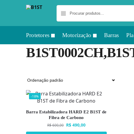
Protetores
Motorização
Barras
Pla
B1ST0002CH,B1S
-18%
Barra Estabilizadora HARD E2 B1ST de
Fibra de Carbono
R$
490,00
R$
600,00