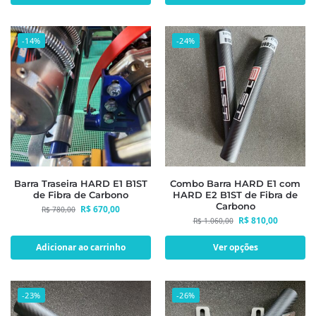
-14%
-24%
Barra Traseira HARD E1 B1ST
Combo Barra HARD E1 com
de Fibra de Carbono
HARD E2 B1ST de Fibra de
Carbono
R$
670,00
R$
780,00
R$
810,00
R$
1.060,00
Adicionar ao carrinho
Ver opções
-23%
-26%