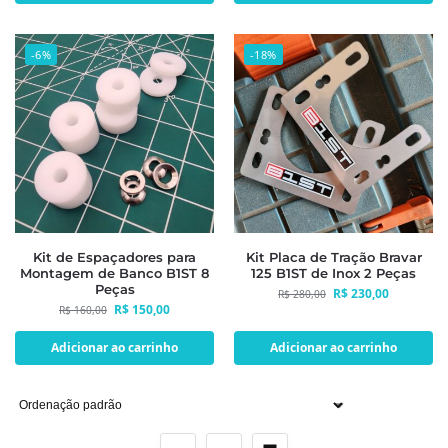
-6%
-18%
Kit de Espaçadores para
Kit Placa de Tração Bravar
Montagem de Banco B1ST 8
125 B1ST de Inox 2 Peças
Peças
R$
230,00
R$
280,00
R$
150,00
R$
160,00
Adicionar ao carrinho
Adicionar ao carrinho