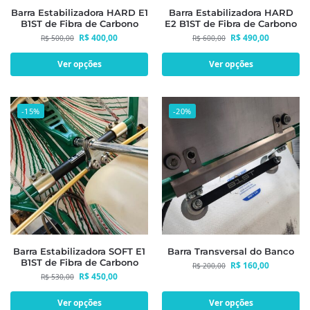
Barra Estabilizadora HARD E1
Barra Estabilizadora HARD
B1ST de Fibra de Carbono
E2 B1ST de Fibra de Carbono
R$
400,00
R$
490,00
R$
500,00
R$
600,00
Ver opções
Ver opções
-15%
-20%
Barra Estabilizadora SOFT E1
Barra Transversal do Banco
B1ST de Fibra de Carbono
R$
160,00
R$
200,00
R$
450,00
R$
530,00
Ver opções
Ver opções