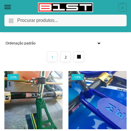
0
leadtime2
Pesquisar
1
2
-20%
-18%