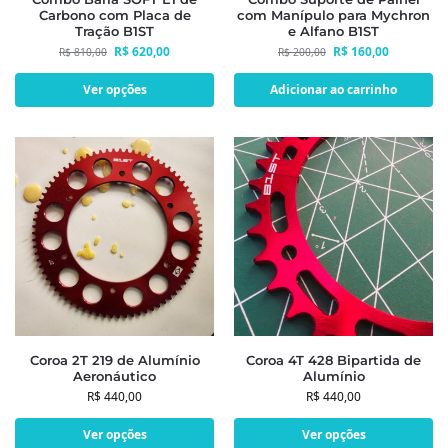
Carbono com Placa de
com Manípulo para Mychron
Tração B1ST
e Alfano B1ST
R$
620,00
R$
160,00
R$
810,00
R$
200,00
Ver opções
Adicionar ao carrinho
Coroa 2T 219 de Alumínio
Coroa 4T 428 Bipartida de
Aeronáutico
Alumínio
R$
440,00
R$
440,00
Ver opções
Ver opções