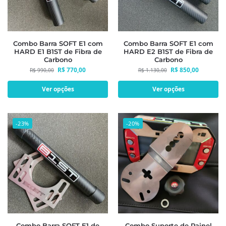
Combo Barra SOFT E1 com
Combo Barra SOFT E1 com
HARD E1 B1ST de Fibra de
HARD E2 B1ST de Fibra de
Carbono
Carbono
R$
770,00
R$
850,00
R$
990,00
R$
1.130,00
Ver opções
Ver opções
-23%
-20%
Combo Barra SOFT E1 de
Combo Suporte de Painel